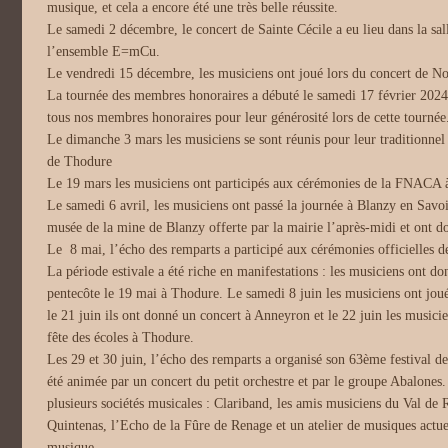
musique, et cela a encore été une très belle réussite.
Le samedi 2 décembre, le concert de Sainte Cécile a eu lieu dans la sal
l’ensemble E=mCu.
Le vendredi 15 décembre, les musiciens ont joué lors du concert de N
La tournée des membres honoraires a débuté le samedi 17 février 2024
tous nos membres honoraires pour leur générosité lors de cette tournée
Le dimanche 3 mars les musiciens se sont réunis pour leur traditionnel
de Thodure
Le 19 mars les musiciens ont participés aux cérémonies de la FNACA à
Le samedi 6 avril, les musiciens ont passé la journée à Blanzy en Savoie
musée de la mine de Blanzy offerte par la mairie l’après-midi et ont d
Le 8 mai, l’écho des remparts a participé aux cérémonies officielles 
La période estivale a été riche en manifestations : les musiciens ont do
pentecôte le 19 mai à Thodure. Le samedi 8 juin les musiciens ont jou
le 21 juin ils ont donné un concert à Anneyron et le 22 juin les musicien
fête des écoles à Thodure.
Les 29 et 30 juin, l’écho des remparts a organisé son 63ème festival d
été animée par un concert du petit orchestre et par le groupe Abalones
plusieurs sociétés musicales : Clariband, les amis musiciens du Val de
Quintenas, l’Echo de la Fûre de Renage et un atelier de musiques actuel
musique.