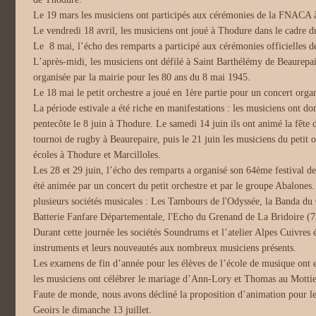
Le 19 mars les musiciens ont participés aux cérémonies de la FNACA à
Le vendredi 18 avril, les musiciens ont joué à Thodure dans le cadre d
Le 8 mai, l’écho des remparts a participé aux cérémonies officielles 
L’après-midi, les musiciens ont défilé à Saint Barthélémy de Beaurepa
organisée par la mairie pour les 80 ans du 8 mai 1945.
Le 18 mai le petit orchestre a joué en 1ère partie pour un concert orga
La période estivale a été riche en manifestations : les musiciens ont do
pentecôte le 8 juin à Thodure. Le samedi 14 juin ils ont animé la fête d
tournoi de rugby à Beaurepaire, puis le 21 juin les musiciens du petit or
écoles à Thodure et Marcilloles.
Les 28 et 29 juin, l’écho des remparts a organisé son 64ème festival d
été animée par un concert du petit orchestre et par le groupe Abalones
plusieurs sociétés musicales : Les Tambours de l'Odyssée, la Banda du
Batterie Fanfare Départementale, l'Echo du Grenand de La Bridoire (73
Durant cette journée les sociétés Soundrums et l’atelier Alpes Cuivres é
instruments et leurs nouveautés aux nombreux musiciens présents.
Les examens de fin d’année pour les élèves de l’école de musique ont eu 
les musiciens ont célébrer le mariage d’Ann-Lory et Thomas au Mottie
Faute de monde, nous avons décliné la proposition d’animation pour l
Geoirs le dimanche 13 juillet.