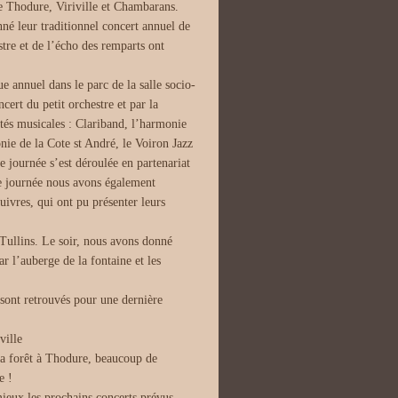
de Thodure, Viriville et Chambarans.
nné leur traditionnel concert annuel de
tre et de l’écho des remparts ont
e annuel dans le parc de la salle socio-
ert du petit orchestre et par la
tés musicales : Clariband, l’harmonie
nie de la Cote st André, le Voiron Jazz
e journée s’est déroulée en partenariat
te journée nous avons également
uivres, qui ont pu présenter leurs
 Tullins. Le soir, nous avons donné
ar l’auberge de la fontaine et les
e sont retrouvés pour une dernière
ville
 la forêt à Thodure, beaucoup de
e !
mieux les prochains concerts prévus.