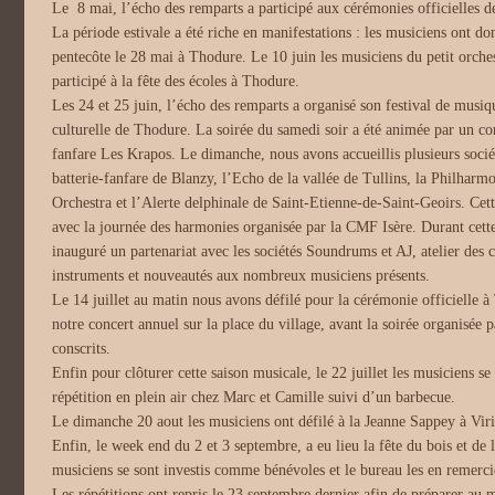
Le 8 mai, l’écho des remparts a participé aux cérémonies officielles 
La période estivale a été riche en manifestations : les musiciens ont do
pentecôte le 28 mai à Thodure. Le 10 juin les musiciens du petit orches
participé à la fête des écoles à Thodure.
Les 24 et 25 juin, l’écho des remparts a organisé son festival de musiqu
culturelle de Thodure. La soirée du samedi soir a été animée par un conc
fanfare Les Krapos. Le dimanche, nous avons accueillis plusieurs socié
batterie-fanfare de Blanzy, l’Echo de la vallée de Tullins, la Philharmo
Orchestra et l’Alerte delphinale de Saint-Etienne-de-Saint-Geoirs. Cett
avec la journée des harmonies organisée par la CMF Isère. Durant cet
inauguré un partenariat avec les sociétés Soundrums et AJ, atelier des c
instruments et nouveautés aux nombreux musiciens présents.
Le 14 juillet au matin nous avons défilé pour la cérémonie officielle à
notre concert annuel sur la place du village, avant la soirée organisée p
conscrits.
Enfin pour clôturer cette saison musicale, le 22 juillet les musiciens s
répétition en plein air chez Marc et Camille suivi d’un barbecue.
Le dimanche 20 aout les musiciens ont défilé à la Jeanne Sappey à Viri
Enfin, le week end du 2 et 3 septembre, a eu lieu la fête du bois et de
musiciens se sont investis comme bénévoles et le bureau les en remerci
Les répétitions ont repris le 23 septembre dernier afin de préparer au 