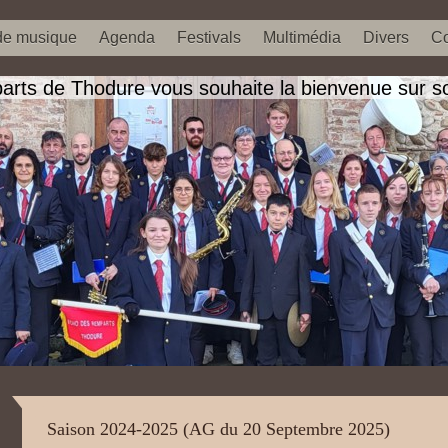
 de musique
Agenda
Festivals
Multimédia
Divers
Co
rts de Thodure vous souhaite la bienvenue sur son
Saison 2024-2025 (AG du 20 Septembre 2025)