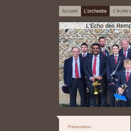
Accueil
L'orchestre
L'école
L'Echo des Rempa
Présentation