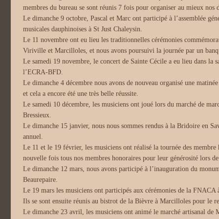
membres du bureau se sont réunis 7 fois pour organiser au mieux nos di
Le dimanche 9 octobre, Pascal et Marc ont participé à l’assemblée génér
musicales dauphinoises à St Just Chaleysin.
Le 11 novembre ont eu lieu les traditionnelles cérémonies commémorat
Viriville et Marcilloles, et nous avons poursuivi la journée par un ba
Le samedi 19 novembre, le concert de Sainte Cécile a eu lieu dans la s
l’ECRA-BFD.
Le dimanche 4 décembre nous avons de nouveau organisé une matinée tr
et cela a encore été une très belle réussite.
Le samedi 10 décembre, les musiciens ont joué lors du marché de mar
Bressieux.
Le dimanche 15 janvier, nous nous sommes rendus à la Bridoire en Savo
annuel.
Le 11 et le 19 février, les musiciens ont réalisé la tournée des membre
nouvelle fois tous nos membres honoraires pour leur générosité lors de 
Le dimanche 12 mars, nous avons participé à l’inauguration du monu
Beaurepaire.
Le 19 mars les musiciens ont participés aux cérémonies de la FNACA à
Ils se sont ensuite réunis au bistrot de la Bièvre à Marcilloles pour le r
Le dimanche 23 avril, les musiciens ont animé le marché artisanal de 