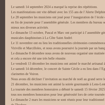
Le samedi 14 septembre 2024 a marqué la reprise des répétitions.
Les manifestations ont vite débuté avec les 155 ans de l’Alerte Delph
Le 28 septembre les musiciens ont joué pour l’inauguration de l’école
en fin de journée pour l’assemblée générale. Les membres du bureau se
mieux nos diverses activités.
Le dimanche 13 octobre, Pascal et Marc ont participé à l’assemblée géné
musicales dauphinoises à La Côte Saint André.
Le 11 novembre ont eu lieu les traditionnelles cérémonies commémorat
Viriville et Marcilloles, et nous avons poursuivi la journée par un ban
Le dimanche 8 décembre nous avons de nouveau organisé une matinée tr
et cela a encore été une très belle réussite.
Le vendredi 13 décembre les musiciens ont animé le marché artisanal à
Le samedi 14 décembre, le concert de Sainte Cécile a eu lieu dans l’E
clarinettes de Voiron.
Nous avons dû décliner l’invitation au marché de noël au grand serre 
21 décembre, les musiciens ont animé la soirée gourmande à Lens-Les
La tournée des membres honoraires a débuté le samedi 15 février 2025
tous nos membres honoraires pour leur générosité lors de cette tournée
Le dimanche 2 mars les musiciens se sont réunis pour leur traditionnel
de Thodure.