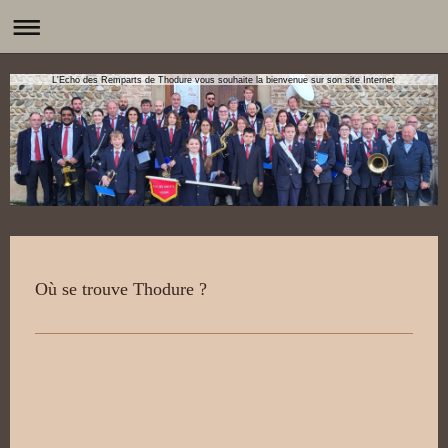
L'Echo des Remparts de Thodure vous souhaite la bienvenue sur son site Internet
Où se trouve Thodure ?